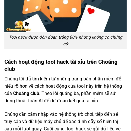
Tool hack được đồn đoán trúng 80% nhưng không có chứng
cứ
Cách hoạt động tool hack tài xỉu trên Choáng
club
Chúng tôi đã tìm kiếm từ những trang bán phần mềm để
hiểu rõ hơn về cách hoạt động của tool này trên hệ thống
của
Choáng club
. Theo lời quảng bá, phần mềm sẽ sử
dụng thuật toán AI để dự đoán kết quả tài xỉu.
Chúng cần xâm nhập vào hệ thống trò chơi, tiếp đến sẽ
truy cập và dữ liệu máy chủ để xác định dãy số hiển thị
sau mỗi lượt quay. Cuối cùng, tool hack sẽ gửi dữ liệu về