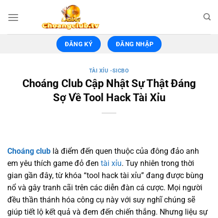
Chuyển
đến
nội
dung
ĐĂNG KÝ
ĐĂNG NHẬP
TÀI XỈU -SICBO
Choáng Club Cập Nhật Sự Thật Đáng
Sợ Về Tool Hack Tài Xỉu
Choáng club
là điểm đến quen thuộc của đông đảo anh
em yêu thích game đỏ đen
tài xỉu
. Tuy nhiên trong thời
gian gần đây, từ khóa “tool hack tài xỉu” đang được bùng
nổ và gây tranh cãi trên các diễn đàn cá cược. Mọi người
đều thần thánh hóa công cụ này với suy nghĩ chúng sẽ
giúp tiết lộ kết quả và đem đến chiến thắng. Nhưng liệu sự