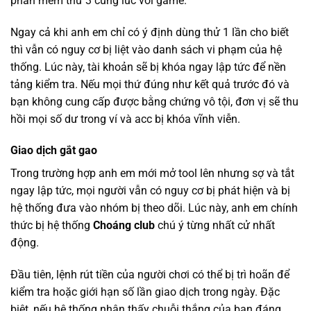
phần mềm thứ 3 cùng lúc với game.
Ngay cả khi anh em chỉ có ý định dùng thử 1 lần cho biết
thì vẫn có nguy cơ bị liệt vào danh sách vi phạm của hệ
thống. Lúc này, tài khoản sẽ bị khóa ngay lập tức để nền
tảng kiểm tra. Nếu mọi thứ đúng như kết quả trước đó và
bạn không cung cấp được bằng chứng vô tội, đơn vị sẽ thu
hồi mọi số dư trong ví và acc bị khóa vĩnh viễn.
Giao dịch gắt gao
Trong trường hợp anh em mới mở tool lên nhưng sợ và tắt
ngay lập tức, mọi người vẫn có nguy cơ bị phát hiện và bị
hệ thống đưa vào nhóm bị theo dõi. Lúc này, anh em chính
thức bị hệ thống
Choáng club
chú ý từng nhất cử nhất
động.
Đầu tiên, lệnh rút tiền của người chơi có thể bị trì hoãn để
kiểm tra hoặc giới hạn số lần giao dịch trong ngày. Đặc
biệt, nếu hệ thống nhận thấy chuỗi thắng của bạn đáng