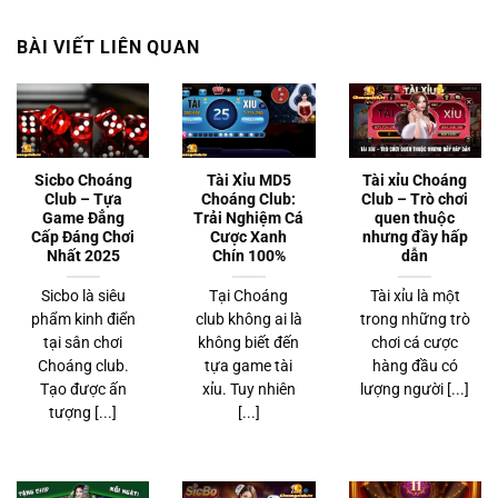
BÀI VIẾT LIÊN QUAN
Sicbo Choáng
Tài Xỉu MD5
Tài xỉu Choáng
Club – Tựa
Choáng Club:
Club – Trò chơi
Game Đẳng
Trải Nghiệm Cá
quen thuộc
Cấp Đáng Chơi
Cược Xanh
nhưng đầy hấp
Nhất 2025
Chín 100%
dẫn
Sicbo là siêu
Tại Choáng
Tài xỉu là một
phẩm kinh điển
club không ai là
trong những trò
tại sân chơi
không biết đến
chơi cá cược
Choáng club.
tựa game tài
hàng đầu có
Tạo được ấn
xỉu. Tuy nhiên
lượng người [...]
tượng [...]
[...]