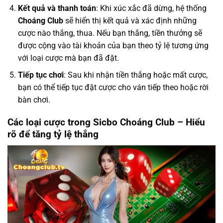
Kết quả và thanh toán
: Khi xúc xắc đã dừng, hệ thống
Choáng Club
sẽ hiển thị kết quả và xác định những
cược nào thắng, thua. Nếu bạn thắng, tiền thưởng sẽ
được cộng vào tài khoản của bạn theo tỷ lệ tương ứng
với loại cược mà bạn đã đặt.
Tiếp tục chơi
: Sau khi nhận tiền thắng hoặc mất cược,
bạn có thể tiếp tục đặt cược cho ván tiếp theo hoặc rời
bàn chơi.
Các loại cược trong Sicbo
Choáng Club
– Hiểu
rõ để tăng tỷ lệ thắng