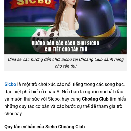
Chia sẻ các hướng dẫn chơi Sicbo tại Choáng Club dành riêng
cho tân thủ
Sicbo
là một trò chơi xúc xắc nổi tiếng trong các sòng bạc,
đặc biệt phổ biến ở châu Á. Nếu bạn là người mới bắt đầu
và muốn thử sức với Sicbo, hãy cùng
Choáng Club
tìm hiểu
những quy tắc cơ bản và các bước cụ thể để tham gia trò
chơi này.
Quy tắc cơ bản của Sicbo
Choáng Club