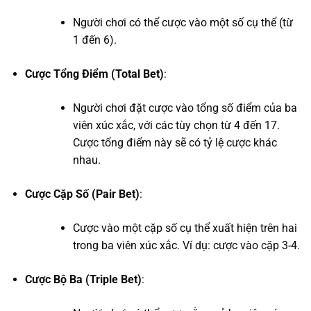
Người chơi có thể cược vào một số cụ thể (từ
1 đến 6).
Cược Tổng Điểm (Total Bet)
:
Người chơi đặt cược vào tổng số điểm của ba
viên xúc xắc, với các tùy chọn từ 4 đến 17.
Cược tổng điểm này sẽ có tỷ lệ cược khác
nhau.
Cược Cặp Số (Pair Bet)
:
Cược vào một cặp số cụ thể xuất hiện trên hai
trong ba viên xúc xắc. Ví dụ: cược vào cặp 3-4.
Cược Bộ Ba (Triple Bet)
: