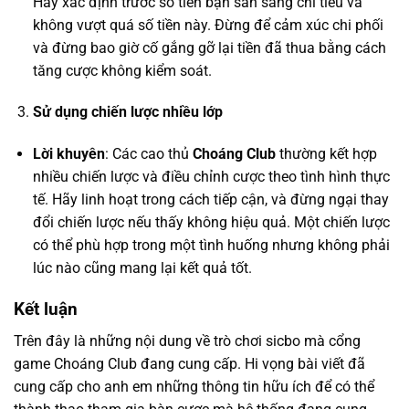
Hãy xác định trước số tiền bạn sẵn sàng chi tiêu và
không vượt quá số tiền này. Đừng để cảm xúc chi phối
và đừng bao giờ cố gắng gỡ lại tiền đã thua bằng cách
tăng cược không kiểm soát.
Sử dụng chiến lược nhiều lớp
Lời khuyên
: Các cao thủ
Choáng Club
thường kết hợp
nhiều chiến lược và điều chỉnh cược theo tình hình thực
tế. Hãy linh hoạt trong cách tiếp cận, và đừng ngại thay
đổi chiến lược nếu thấy không hiệu quả. Một chiến lược
có thể phù hợp trong một tình huống nhưng không phải
lúc nào cũng mang lại kết quả tốt.
Kết luận
Trên đây là những nội dung về trò chơi sicbo mà cổng
game Choáng Club đang cung cấp. Hi vọng bài viết đã
cung cấp cho anh em những thông tin hữu ích để có thể