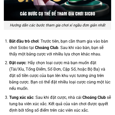
Hướng dẫn các bước tham gia chơi xí ngầu đơn giản nhất
Bắt đầu trò chơi
: Trước tiên, bạn cần tham gia vào bàn
chơi Sicbo tại
Choáng Club
. Sau khi vào bàn, bạn sẽ
thấy một bảng cược với nhiều lựa chọn khác nhau.
Đặt cược
: Hãy chọn loại cược mà bạn muốn đặt
(Tài/Xỉu, Tổng Điểm, Số Đơn, Cặp Số, hoặc Bộ Ba) và
đặt số tiền cược của bạn lên khu vực tương ứng trên
bảng cược. Bạn có thể đặt nhiều loại cược cùng một lúc
nếu muốn.
Tung xúc xắc
: Sau khi đặt cược, nhà cái
Choáng Club
sẽ
tung ba viên xúc xắc. Kết quả của ván chơi được quyết
định bởi tổng số điểm trên các viên xúc xắc.