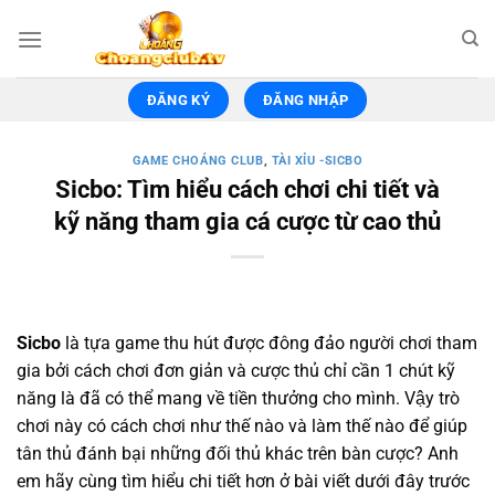
Chuyển
đến
nội
dung
ĐĂNG KÝ
ĐĂNG NHẬP
GAME CHOÁNG CLUB
,
TÀI XỈU -SICBO
Sicbo: Tìm hiểu cách chơi chi tiết và
kỹ năng tham gia cá cược từ cao thủ
Sicbo
là tựa game thu hút được đông đảo người chơi tham
gia bởi cách chơi đơn giản và cược thủ chỉ cần 1 chút kỹ
năng là đã có thể mang về tiền thưởng cho mình. Vậy trò
chơi này có cách chơi như thế nào và làm thế nào để giúp
tân thủ đánh bại những đối thủ khác trên bàn cược? Anh
em hãy cùng tìm hiểu chi tiết hơn ở bài viết dưới đây trước