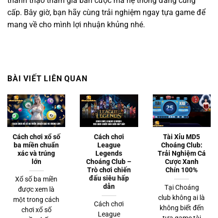
thành thạo tham gia bàn cược mà hệ thống đang cung
cấp. Bây giờ, bạn hãy cùng trải nghiệm ngay tựa game để
mang về cho mình lợi nhuận khủng nhé.
BÀI VIẾT LIÊN QUAN
Cách chơi xổ số
Cách chơi
Tài Xỉu MD5
ba miền chuẩn
League
Choáng Club:
xác và trúng
Legends
Trải Nghiệm Cá
lớn
Choáng Club –
Cược Xanh
Trò chơi chiến
Chín 100%
đấu siêu hấp
Xổ số ba miền
dẫn
Tại Choáng
được xem là
club không ai là
một trong cách
Cách chơi
không biết đến
chơi xổ số
League