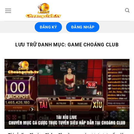
Chuyển
đến
nội
dung
ĐĂNG KÝ
ĐĂNG NHẬP
LƯU TRỮ DANH MỤC:
GAME CHOÁNG CLUB