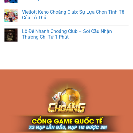
Vietlott Keno Choáng Club: Sự Lựa Chọn Tinh Tế
Của Lô Thủ
Lô Đề Nhanh Choáng Club – Soi Cầu Nhận
Thưởng Chỉ Từ 1 Phút