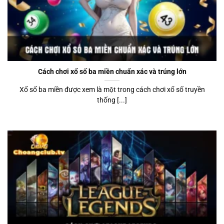
Cách chơi xổ số ba miền chuẩn xác và trúng lớn
Xổ số ba miền được xem là một trong cách chơi xổ số truyền
thống [...]