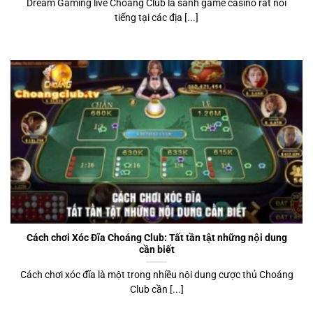
Dream Gaming live Choáng Club là sảnh game casino rất nổi
tiếng tại các địa [...]
Cách chơi Xóc Đĩa Choáng Club: Tất tần tật những nội dung
cần biết
Cách chơi xóc đĩa là một trong nhiều nội dung cược thủ Choáng
Club cần [...]