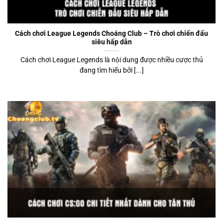
Cách chơi League Legends Choáng Club – Trò chơi chiến đấu
siêu hấp dẫn
Cách chơi League Legends là nội dung được nhiều cược thủ
đang tìm hiểu bởi [...]