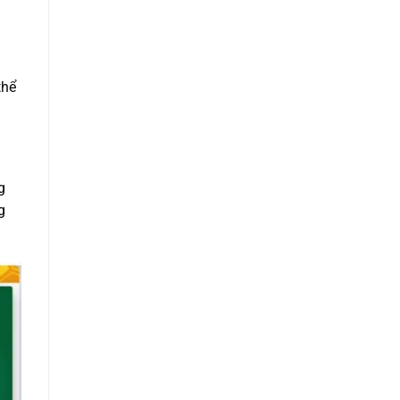
thể
g
g