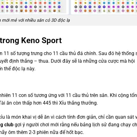
n mới mẻ với nhiều sân cỏ 3D độc lạ
 trong Keno Sport
n 11 số tượng trưng cho 11 cầu thủ đá chính. Sau đó hệ thống 
quyết định thắng – thua. Dưới đây sẽ là những cửa cược mà hội
n thể độc lạ này.
nhiên 11 con số tương ứng với 11 cầu thủ trên sân. Khi cộng tổ
Tài ăn còn thấp hơn 445 thì Xỉu thắng thưởng.
xỉu là món khai vị dễ ăn vì cách tính đơn giản, chỉ cần quan sát 
g club
gợi ý người chơi mới rằng nếu bảng lịch sử đang chạy c
, hãy ôm thêm 2-3 phiên nữa để hốt bạc.