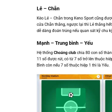
Lẻ – Chẵn
Kèo Lẻ – Chẵn trong Keno Sport cũng được 
cửa Chẵn thắng, ngược lại thì Lẻ thắng hế
dễ dàng đoán trúng nếu quan sát kỹ chu k
Mạnh – Trung bình – Yếu
Hệ thống
Choáng club
chia 80 con số thành
11 số được rút, có từ 7 số trở lên thuộc hi
Bình còn nếu 7 số thuộc hiệp 1 thì là Yếu.