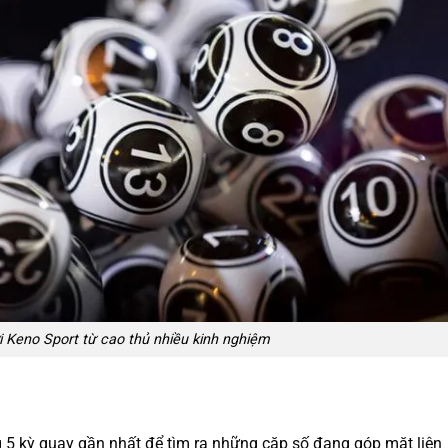
i Keno Sport từ cao thủ nhiều kinh nghiệm
ng 5 kỳ quay gần nhất để tìm ra những cặp số đang góp mặt liên