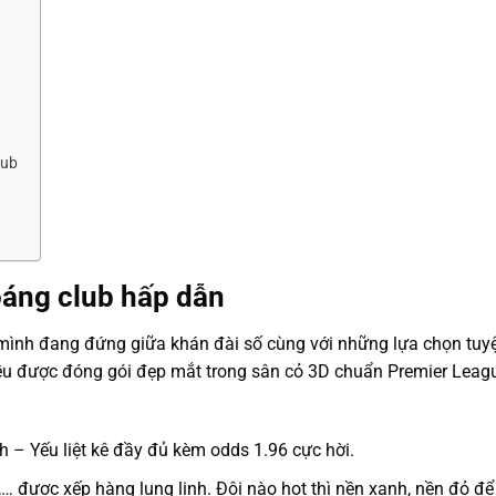
lub
oáng club hấp dẫn
 mình đang đứng giữa khán đài số cùng với những lựa chọn tuy
đều được đóng gói đẹp mắt trong sân cỏ 3D chuẩn Premier Leag
̣nh – Yếu liệt kê đầy đủ kèm odds 1.96 cực hời.
,… được xếp hàng lung linh. Đội nào hot thì nền xanh, nền đỏ để