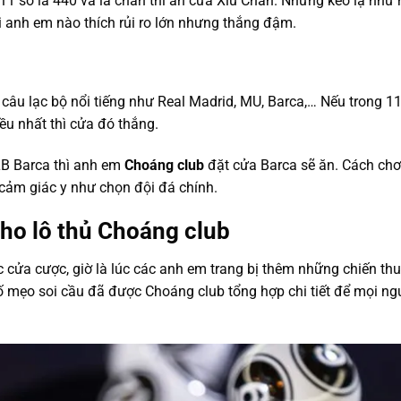
11 số là 440 và là chẵn thì ăn cửa Xỉu Chẵn. Những kèo lạ như
ới anh em nào thích rủi ro lớn nhưng thắng đậm.
 câu lạc bộ nổi tiếng như Real Madrid, MU, Barca,… Nếu trong 1
iều nhất thì cửa đó thắng.
LB Barca thì anh em
Choáng club
đặt cửa Barca sẽ ăn. Cách chơ
 cảm giác y như chọn đội đá chính.
ho lô thủ Choáng club
c cửa cược, giờ là lúc các anh em trang bị thêm những chiến thu
 số mẹo soi cầu đã được Choáng club tổng hợp chi tiết để mọi ng