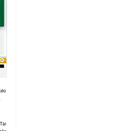
kéo
.
 Tài