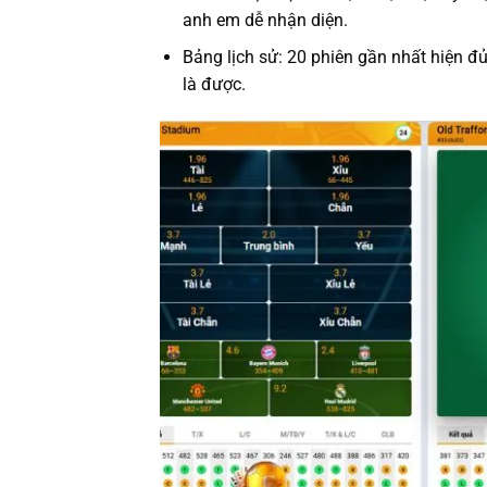
anh em dễ nhận diện.
Bảng lịch sử: 20 phiên gần nhất hiện đ
là được.