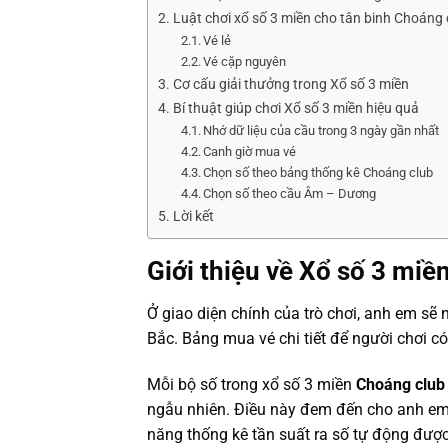
Luật chơi xổ số 3 miền cho tân binh Choáng 
Vé lẻ
Vé cặp nguyên
Cơ cấu giải thưởng trong Xổ số 3 miền
Bí thuật giúp chơi Xổ số 3 miền hiệu quả
Nhớ dữ liệu của cầu trong 3 ngày gần nhất
Canh giờ mua vé
Chọn số theo bảng thống kê Choáng club
Chọn số theo cầu Âm – Dương
Lời kết
Giới thiệu về Xổ số 3 mi
Ở giao diện chính của trò chơi, anh em sẽ
Bắc. Bảng mua vé chi tiết để người chơi có
Mỗi bộ số trong xổ số 3 miền
Choáng club
ngẫu nhiên. Điều này đem đến cho anh em 
năng thống kê tần suất ra số tự động được 