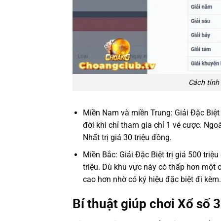
Cách tính
Miền Nam và miền Trung: Giải Đặc Biệt
đời khi chỉ tham gia chỉ 1 vé cược. Ngoà
Nhất trị giá 30 triệu đồng.
Miền Bắc: Giải Đặc Biệt trị giá 500 triệu
triệu. Dù khu vực này có thấp hơn một c
cao hơn nhờ có ký hiệu đặc biệt đi kèm.
Bí thuật giúp chơi Xổ số 