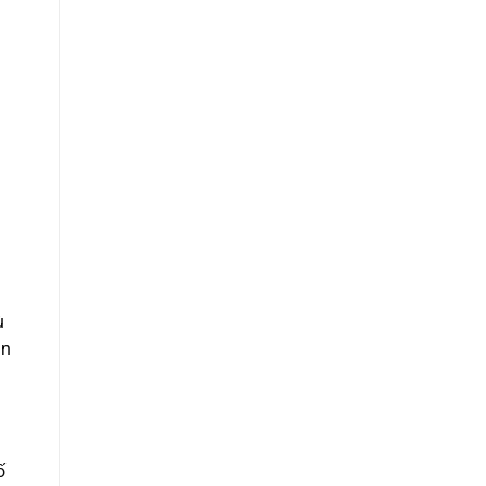
ù
ần
ố