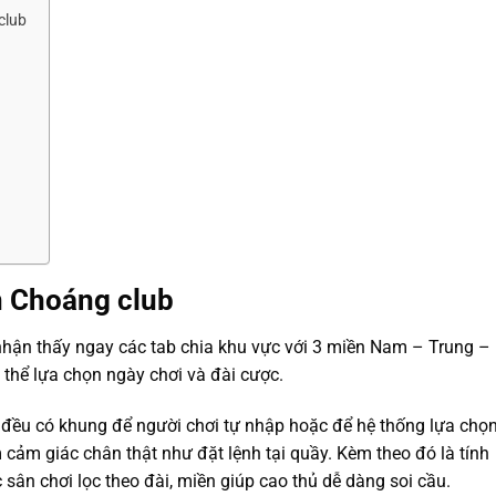
club
ền Choáng club
 nhận thấy ngay các tab chia khu vực với 3 miền Nam – Trung –
 thể lựa chọn ngày chơi và đài cược.
đều có khung để người chơi tự nhập hoặc để hệ thống lựa chọ
cảm giác chân thật như đặt lệnh tại quầy. Kèm theo đó là tính
sân chơi lọc theo đài, miền giúp cao thủ dễ dàng soi cầu.