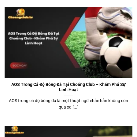
AOS Trong Cá Độ Bóng Đá Tại Choáng Club – Khám Phá Sự
Linh Hoạt
AOS trong cá độ bóng đá là một thuật ngữ chắc hẳn không còn
qua xa [...]