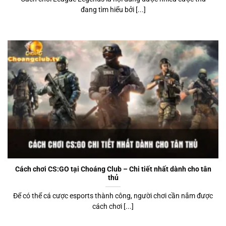
đang tìm hiểu bởi [...]
Cách chơi CS:GO tại Choáng Club – Chi tiết nhất dành cho tân
thủ
Để có thể cá cược esports thành công, người chơi cần nắm được
cách chơi [...]