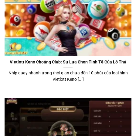
Vietlott Keno Choáng Club: Sự Lựa Chọn Tinh Tế Của Lô Thủ
Nhịp quay nhanh trong thời gian chưa đến 10 phút của loại hình
Vietlott Keno [...]