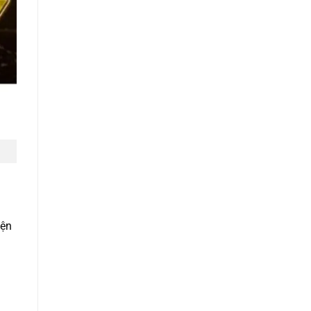
iện
n