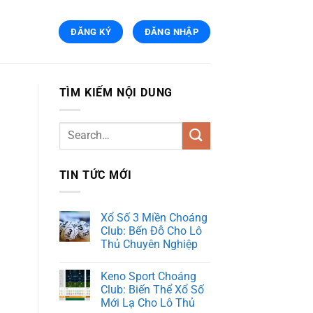
ĐĂNG KÝ
ĐĂNG NHẬP
TÌM KIẾM NỘI DUNG
TIN TỨC MỚI
Xổ Số 3 Miền Choáng
Club: Bến Đỗ Cho Lô
Thủ Chuyên Nghiệp
Keno Sport Choáng
Club: Biến Thể Xổ Số
Mới Lạ Cho Lô Thủ