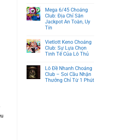
Mega 6/45 Choáng
Club: Địa Chỉ Săn
Jackpot An Toàn, Uy
Tín
Vietlott Keno Choáng
Club: Sự Lựa Chọn
Tinh Tế Của Lô Thủ
Lô Đề Nhanh Choáng
Club – Soi Cầu Nhận
Thưởng Chỉ Từ 1 Phút
ều