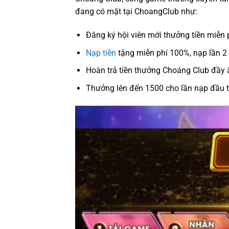
đang có mặt tại ChoangClub như:
Đăng ký hội viên mới thưởng tiền miễn 
Nạp tiền
tặng miễn phí 100%, nạp lần 2
Hoàn trả tiền thưởng Choáng Club đầy 
Thưởng lên đến 1500 cho lần nạp đầu t