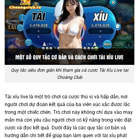
Quy tắc siêu đơn giản khi tham gia cá cược Tài Xỉu Live tại
Choáng Club
Tài xỉu live là một trò chơi cá cược thú vị và hấp dẫn, nơi
người chơi dự đoán kết quả của ba viên xúc xắc được lắc
trong một chiếc chén. Trò chơi này không chỉ dựa vào may
mắn mà còn yêu cầu người chơi có kỹ năng trong việc đặt
cược và đọc kết quả. Dưới đây là các quy tắc cơ bản và
hướng dẫn chi tiết để giúp bạn làm quen với tài xỉu phát