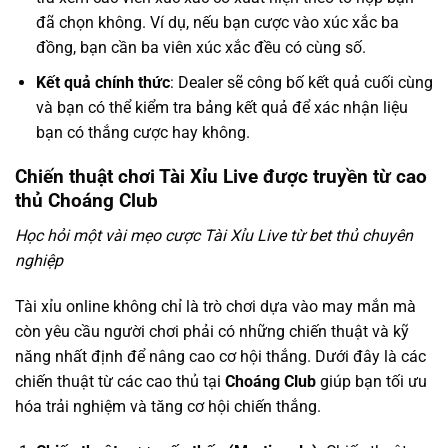
đã chọn không. Ví dụ, nếu bạn cược vào xúc xắc ba
đồng, bạn cần ba viên xúc xắc đều có cùng số.
Kết quả chính thức
: Dealer sẽ công bố kết quả cuối cùng
và bạn có thể kiểm tra bảng kết quả để xác nhận liệu
bạn có thắng cược hay không.
Chiến thuật chơi Tài Xỉu Live được truyền từ cao
thủ Choáng Club
Học hỏi một vài mẹo cược Tài Xỉu Live từ bet thủ chuyên
nghiệp
Tài xỉu online không chỉ là trò chơi dựa vào may mắn mà
còn yêu cầu người chơi phải có những chiến thuật và kỹ
năng nhất định để nâng cao cơ hội thắng. Dưới đây là các
chiến thuật từ các cao thủ tại
Choáng Club
giúp bạn tối ưu
hóa trải nghiệm và tăng cơ hội chiến thắng.