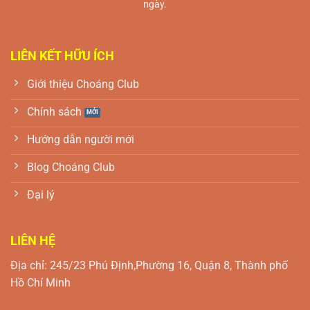
ngày.
LIÊN KẾT HỮU ÍCH
Giới thiệu Choáng Club
Chính sách
Hướng dẫn người mới
Blog Choáng Club
Đại lý
LIÊN HỆ
Địa chỉ: 245/23 Phú Định,Phường 16, Quận 8, Thành phố
Hồ Chí Minh