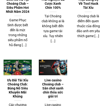
Choáng Club –
Cược Xanh
Về Tool Hack
Siêu Phẩm Hot
Chín 100%
Tài Xỉu
Nhất Năm 2024
Tại Choáng
Choáng club là
Game Phục
club không ai là
điểm đến quen
Sinh được biết
không biết đến
thuộc của đông
đến là một
tựa game tài
đảo anh em yêu
trong những
xỉu. Tuy nhiên
thích game [...]
siêu phẩm nổ
[...]
hũ đang [...]
Ưu Đãi Tài Xỉu
Live casino
Choáng Club:
Choáng club –
Bùng Nổ Siêu
Sân chơi xanh
Khuyến Mãi
chín thỏa sức
Khủng
giải trí
Các chương
Live casino