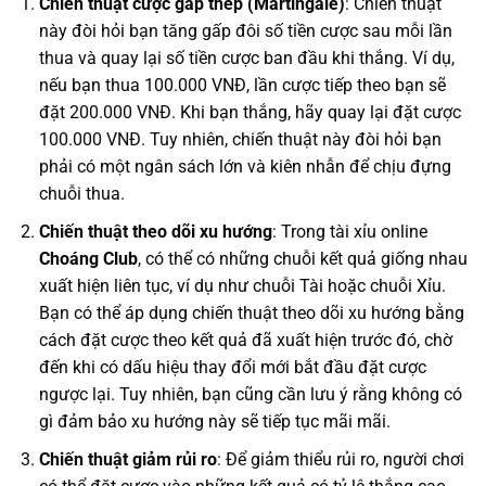
Chiến thuật cược gấp thếp (Martingale)
: Chiến thuật
này đòi hỏi bạn tăng gấp đôi số tiền cược sau mỗi lần
thua và quay lại số tiền cược ban đầu khi thắng. Ví dụ,
nếu bạn thua 100.000 VNĐ, lần cược tiếp theo bạn sẽ
đặt 200.000 VNĐ. Khi bạn thắng, hãy quay lại đặt cược
100.000 VNĐ. Tuy nhiên, chiến thuật này đòi hỏi bạn
phải có một ngân sách lớn và kiên nhẫn để chịu đựng
chuỗi thua.
Chiến thuật theo dõi xu hướng
: Trong tài xỉu online
Choáng Club
, có thể có những chuỗi kết quả giống nhau
xuất hiện liên tục, ví dụ như chuỗi Tài hoặc chuỗi Xỉu.
Bạn có thể áp dụng chiến thuật theo dõi xu hướng bằng
cách đặt cược theo kết quả đã xuất hiện trước đó, chờ
đến khi có dấu hiệu thay đổi mới bắt đầu đặt cược
ngược lại. Tuy nhiên, bạn cũng cần lưu ý rằng không có
gì đảm bảo xu hướng này sẽ tiếp tục mãi mãi.
Chiến thuật giảm rủi ro
: Để giảm thiểu rủi ro, người chơi