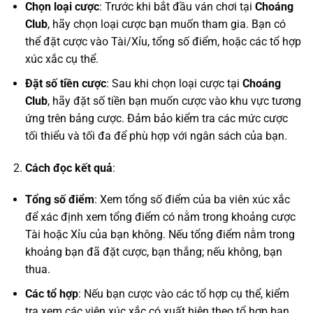
Chọn loại cược
: Trước khi bắt đầu ván chơi tại
Choáng
Club
, hãy chọn loại cược bạn muốn tham gia. Bạn có
thể đặt cược vào Tài/Xỉu, tổng số điểm, hoặc các tổ hợp
xúc xắc cụ thể.
Đặt số tiền cược
: Sau khi chọn loại cược tại
Choáng
Club
, hãy đặt số tiền bạn muốn cược vào khu vực tương
ứng trên bảng cược. Đảm bảo kiểm tra các mức cược
tối thiểu và tối đa để phù hợp với ngân sách của bạn.
Cách đọc kết quả
:
Tổng số điểm
: Xem tổng số điểm của ba viên xúc xắc
để xác định xem tổng điểm có nằm trong khoảng cược
Tài hoặc Xỉu của bạn không. Nếu tổng điểm nằm trong
khoảng bạn đã đặt cược, bạn thắng; nếu không, bạn
thua.
Các tổ hợp
: Nếu bạn cược vào các tổ hợp cụ thể, kiểm
tra xem các viên xúc xắc có xuất hiện theo tổ hợp bạn