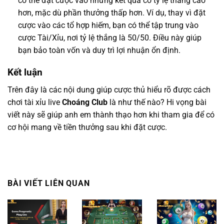
có thể đặt cược vào những kết quả có tỷ lệ thắng cao
hơn, mặc dù phần thưởng thấp hơn. Ví dụ, thay vì đặt
cược vào các tổ hợp hiếm, bạn có thể tập trung vào
cược Tài/Xỉu, nơi tỷ lệ thắng là 50/50. Điều này giúp
bạn bảo toàn vốn và duy trì lợi nhuận ổn định.
Kết luận
Trên đây là các nội dung giúp cược thủ hiểu rõ được cách
chơi tài xỉu live
Choáng Club
là như thế nào? Hi vọng bài
viết này sẽ giúp anh em thành thạo hơn khi tham gia để có
cơ hội mang về tiền thưởng sau khi đặt cược.
BÀI VIẾT LIÊN QUAN