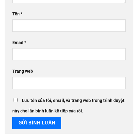
Tên
*
Email
*
Trang web
Lưu tên của tôi, email, và trang web trong trình duyệt
này cho lần bình luận kế tiếp của tôi.