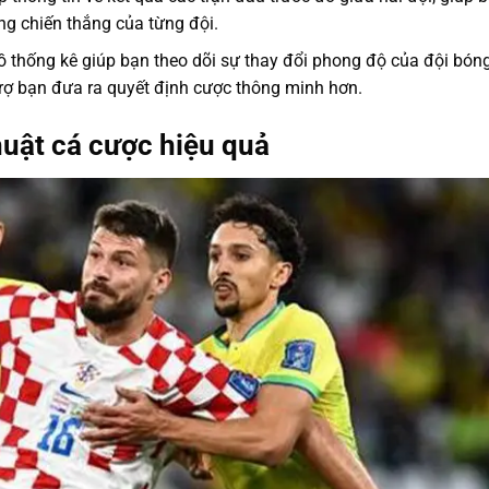
g chiến thắng của từng đội.
đồ thống kê giúp bạn theo dõi sự thay đổi phong độ của đội bón
 trợ bạn đưa ra quyết định cược thông minh hơn.
huật cá cược hiệu quả