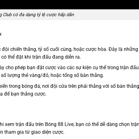
g Club có đa dạng tỷ lệ cược hấp dẫn
b
:
đội chiến thắng, tỷ số cuối cùng, hoặc cược hòa. Đây là những
có thể đặt khi trận đấu đang diễn ra.
ày cho phép bạn đặt cược vào các sự kiện cụ thể trong trận đấu
, số lượng thẻ vàng/đỏ, hoặc tổng số bàn thắng.
biến trong bóng đá, nơi đội cửa trên phải thắng với số bàn thắn
a để bạn thắng cược.
Khi xem trận đấu trên Bóng 88 Live, bạn có thể dễ dàng chọn trậ
 tham gia từ giao diện cược.