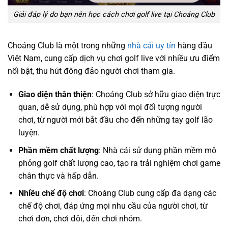
Giải đáp lý do bạn nên học cách chơi golf live tại Choáng Club
Choáng Club là một trong những
nhà cái uy tín
hàng đầu
Việt Nam, cung cấp dịch vụ chơi golf live với nhiều ưu điểm
nổi bật, thu hút đông đảo người chơi tham gia.
Giao diện thân thiện
: Choáng Club sở hữu giao diện trực
quan, dễ sử dụng, phù hợp với mọi đối tượng người
chơi, từ người mới bắt đầu cho đến những tay golf lão
luyện.
Phần mềm chất lượng
: Nhà cái sử dụng phần mềm mô
phỏng golf chất lượng cao, tạo ra trải nghiệm chơi game
chân thực và hấp dẫn.
Nhiều chế độ chơi
: Choáng Club cung cấp đa dạng các
chế độ chơi, đáp ứng mọi nhu cầu của người chơi, từ
chơi đơn, chơi đôi, đến chơi nhóm.