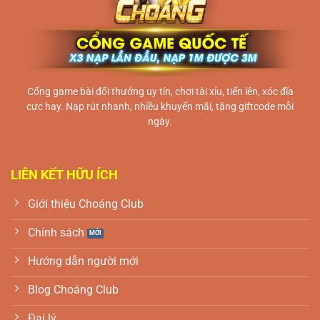
Cổng game bài đổi thưởng uy tín, chơi tài xỉu, tiến lên, xóc đĩa
cực hay. Nạp rút nhanh, nhiều khuyến mãi, tặng giftcode mỗi
ngày.
LIÊN KẾT HỮU ÍCH
Giới thiệu Choáng Club
Chính sách
Hướng dẫn người mới
Blog Choáng Club
Đại lý