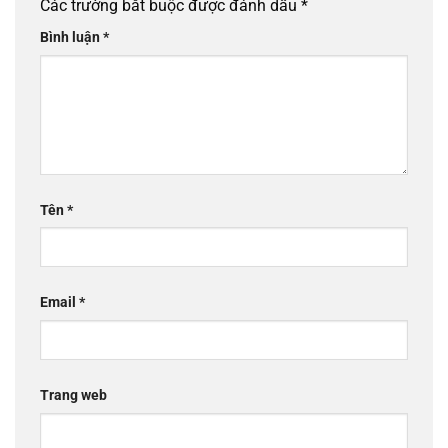
Các trường bắt buộc được đánh dấu
*
Bình luận
*
Tên
*
Email
*
Trang web