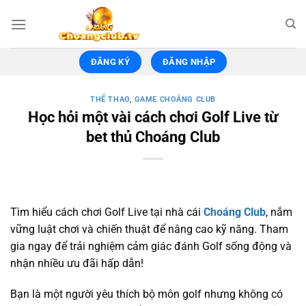
Chuyển
đến
nội
dung
ĐĂNG KÝ
ĐĂNG NHẬP
THỂ THAO
,
GAME CHOÁNG CLUB
Học hỏi một vài cách chơi Golf Live từ
bet thủ Choáng Club
Tìm hiểu cách chơi Golf Live tại nhà cái
Choáng Club
, nắm
vững luật chơi và chiến thuật để nâng cao kỹ năng. Tham
gia ngay để trải nghiệm cảm giác đánh Golf sống động và
nhận nhiều ưu đãi hấp dẫn!
Bạn là một người yêu thích bộ môn golf nhưng không có