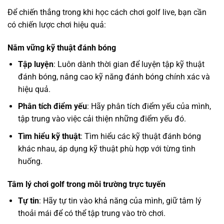
Để chiến thắng trong khi học cách chơi golf live, bạn cần
có chiến lược chơi hiệu quả:
Nắm vững kỹ thuật đánh bóng
Tập luyện
: Luôn dành thời gian để luyện tập kỹ thuật
đánh bóng, nâng cao kỹ năng đánh bóng chính xác và
hiệu quả.
Phân tích điểm yếu
: Hãy phân tích điểm yếu của mình,
tập trung vào việc cải thiện những điểm yếu đó.
Tìm hiểu kỹ thuật
: Tìm hiểu các kỹ thuật đánh bóng
khác nhau, áp dụng kỹ thuật phù hợp với từng tình
huống.
Tâm lý chơi golf trong môi trường trực tuyến
Tự tin
: Hãy tự tin vào khả năng của mình, giữ tâm lý
thoải mái để có thể tập trung vào trò chơi.