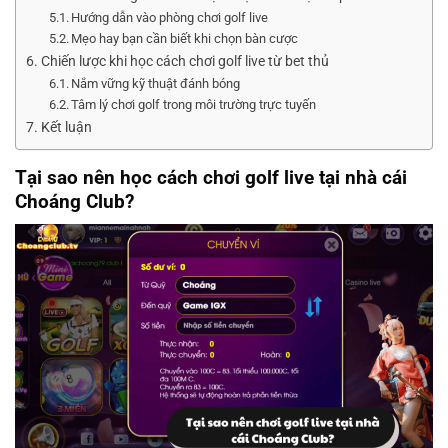
Hướng dẫn vào phòng chơi golf live
Mẹo hay bạn cần biết khi chọn bàn cược
Chiến lược khi học cách chơi golf live từ bet thủ
Nắm vững kỹ thuật đánh bóng
Tâm lý chơi golf trong môi trường trực tuyến
Kết luận
Tại sao nên học cách chơi golf live tại nhà cái
Choáng Club?