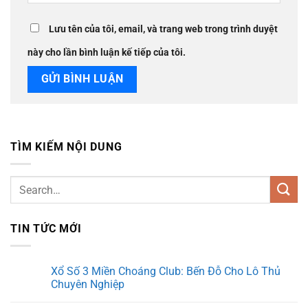
Lưu tên của tôi, email, và trang web trong trình duyệt
này cho lần bình luận kế tiếp của tôi.
TÌM KIẾM NỘI DUNG
TIN TỨC MỚI
Xổ Số 3 Miền Choáng Club: Bến Đỗ Cho Lô Thủ
Chuyên Nghiệp