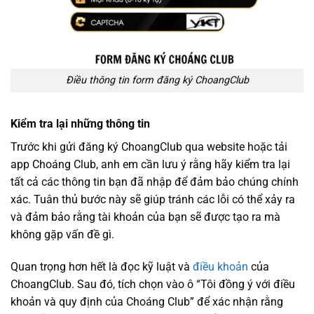
Điều thông tin form đăng ký ChoangClub
Kiểm tra lại những thông tin
Trước khi gửi đăng ký ChoangClub qua website hoặc tải
app Choáng Club, anh em cần lưu ý rằng hãy kiểm tra lại
tất cả các thông tin bạn đã nhập để đảm bảo chúng chính
xác. Tuân thủ bước này sẽ giúp tránh các lỗi có thể xảy ra
và đảm bảo rằng tài khoản của bạn sẽ được tạo ra mà
không gặp vấn đề gì.
Quan trọng hơn hết là đọc kỹ luật và
điều khoản
của
ChoangClub. Sau đó, tích chọn vào ô “Tôi đồng ý với điều
khoản và quy định của Choáng Club” để xác nhận rằng