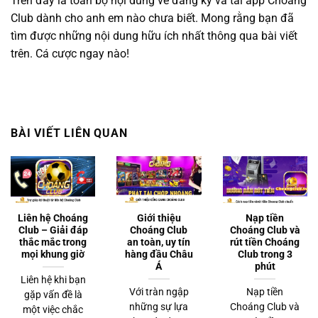
Trên đây là toàn bộ nội dung về đăng ký và tải app Choáng
Club dành cho anh em nào chưa biết. Mong rằng bạn đã
tìm được những nội dung hữu ích nhất thông qua bài viết
trên. Cá cược ngay nào!
BÀI VIẾT LIÊN QUAN
Liên hệ Choáng
Giới thiệu
Nạp tiền
Club – Giải đáp
Choáng Club
Choáng Club và
thắc mắc trong
an toàn, uy tín
rút tiền Choáng
mọi khung giờ
hàng đầu Châu
Club trong 3
Á
phút
Liên hệ khi bạn
Với tràn ngập
Nạp tiền
gặp vấn đề là
những sự lựa
Choáng Club và
một việc chắc