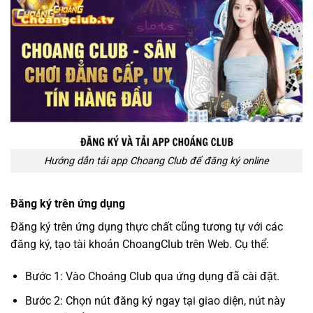
Hướng dẫn tải app Choang Club để đăng ký online
Đăng ký trên ứng dụng
Đăng ký trên ứng dụng thực chất cũng tương tự với các
đăng ký, tạo tài khoản ChoangClub trên Web. Cụ thể:
Bước 1: Vào Choáng Club qua ứng dụng đã cài đặt.
Bước 2: Chọn nút đăng ký ngay tại giao diện, nút này