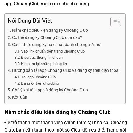
app ChoangClub một cách nhanh chóng
Nội Dung Bài Viết
Nắm chắc điều kiện đăng ký Choáng Club
Có thể đăng ký Choáng Club qua đâu?
Cách thức đăng ký hay nhất dành cho người mới
Vào link chuẩn đến trang Choáng Club
Điều các thông tin chuẩn
Kiểm tra lại những thông tin
Hướng dẫn tải app Choáng Club và đăng ký trên điện thoại
Tải app Choáng Club
Đăng ký trên ứng dụng
Chú ý khi tải app và đăng ký Choáng Club
Kết luận
Nắm chắc điều kiện đăng ký Choáng Club
Để trở thành một thành viên chính thức tại nhà cái Choáng
Club, bạn cần tuân theo một số điều kiện cụ thể. Trong nội