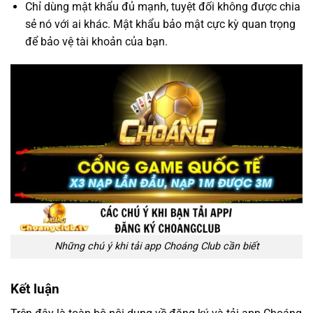
Chỉ dùng mật khẩu đủ mạnh, tuyệt đối không được chia
sẻ nó với ai khác. Mật khẩu bảo mật cực kỳ quan trọng
để bảo vệ tài khoản của bạn.
Những chú ý khi tải app Choáng Club cần biết
Kết luận