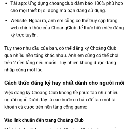
Tải app: Ứng dụng choangclub đảm bảo 100% phù hợp
cho mọi thiết bị di động mà bạn đang sử dụng.
Website: Ngoài ra, anh em cũng có thể truy cập trang
web chính thức của ChoangClub để thực hiện việc đăng
ký trực tuyến.
Tùy theo nhu cầu của bạn, có thể đăng ký Choáng Club
qua nhiều nền tảng khác nhau. Anh em cũng có thể chơi
trên 2 nền tảng nếu muốn. Tuy nhiên không được đăng
nhập cùng một lúc.
Cách thức đăng ký hay nhất dành cho người mới
Việc đăng ký Choáng Club không hề phức tạp như nhiều
người nghĩ. Dưới đây là các bước cơ bản để tạo một tài
khoản cá cược trên nền tảng cổng game:
Vào link chuẩn đến trang Choáng Club