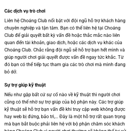
Các dịch vụ trò chơi
Liên hệ Choáng Club nổi bật với đội ngũ hỗ trợ khách hàng
chuyên nghiệp và tận tâm. Bạn có thể liên hệ tại Choáng
Club để giải quyết bất kỳ vấn đề hoặc thắc mắc nào liên
quan đến tài khoản, giao dịch, hoặc các dịch vụ khác của
Choáng Club. Chắc rằng đội ngũ sẽ hỗ trợ bạn hết mình và
giúp người chơi giải quyết được vấn đề ngay tức khắc. Từ
đó bạn có thể tiếp tục tham gia các trò chơi mà mình đang
bỏ dở.
Sự trợ giúp kỹ thuật
Nếu như gặp bất cứ sự cố nào về kỹ thuật thì người chơi
cũng có thể nhờ sự trợ giúp của bộ phận này. Các trợ giúp
kỹ thuật sẽ hỗ trợ bạn vấn đề khi truy cập web không được
hay web bị đứng, bảo trì,… Đây là một hỗ trợ rất quan trọng
mà bạn bắt buộc phải liên hệ với bộ phận chăm sóc khách