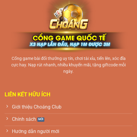
Cổng game bài đổi thưởng uy tín, chơi tài xỉu, tiến lên, xóc đĩa
cực hay. Nạp rút nhanh, nhiều khuyến mãi, tặng giftcode mỗi
ngày.
LIÊN KẾT HỮU ÍCH
Giới thiệu Choáng Club
Chính sách
Hướng dẫn người mới