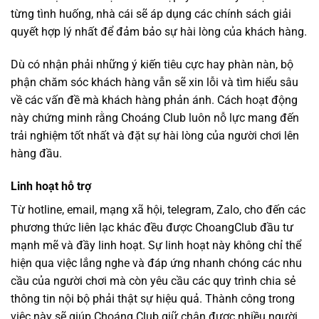
từng tình huống, nhà cái sẽ áp dụng các chính sách giải
quyết hợp lý nhất để đảm bảo sự hài lòng của khách hàng.
Dù có nhận phải những ý kiến tiêu cực hay phàn nàn, bộ
phận chăm sóc khách hàng vẫn sẽ xin lỗi và tìm hiểu sâu
về các vấn đề mà khách hàng phản ánh. Cách hoạt động
này chứng minh rằng Choáng Club luôn nỗ lực mang đến
trải nghiệm tốt nhất và đặt sự hài lòng của người chơi lên
hàng đầu.
Linh hoạt hỗ trợ
Từ hotline, email, mạng xã hội, telegram, Zalo, cho đến các
phương thức liên lạc khác đều được ChoangClub đầu tư
mạnh mẽ và đầy linh hoạt. Sự linh hoạt này không chỉ thể
hiện qua việc lắng nghe và đáp ứng nhanh chóng các nhu
cầu của người chơi mà còn yêu cầu các quy trình chia sẻ
thông tin nội bộ phải thật sự hiệu quả. Thành công trong
việc này sẽ giúp Choáng Club giữ chân được nhiều người