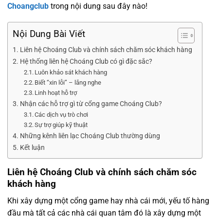
Choangclub
trong nội dung sau đây nào!
Nội Dung Bài Viết
Liên hệ Choáng Club và chính sách chăm sóc khách hàng
Hệ thống liên hệ Choáng Club có gì đặc sắc?
Luôn khảo sát khách hàng
Biết “xin lỗi” – lắng nghe
Linh hoạt hỗ trợ
Nhận các hỗ trợ gì từ cổng game Choáng Club?
Các dịch vụ trò chơi
Sự trợ giúp kỹ thuật
Những kênh liên lạc Choáng Club thường dùng
Kết luận
Liên hệ Choáng Club và chính sách chăm sóc
khách hàng
Khi xây dựng một cổng game hay nhà cái mới, yếu tố hàng
đầu mà tất cả các nhà cái quan tâm đó là xây dựng một