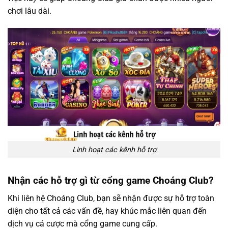
chơi lâu dài.
Linh hoạt các kênh hỗ trợ
Nhận các hỗ trợ gì từ cổng game Choáng Club?
Khi liên hệ Choáng Club, bạn sẽ nhận được sự hỗ trợ toàn
diện cho tất cả các vấn đề, hay khúc mắc liên quan đến
dịch vụ cá cược mà cổng game cung cấp.