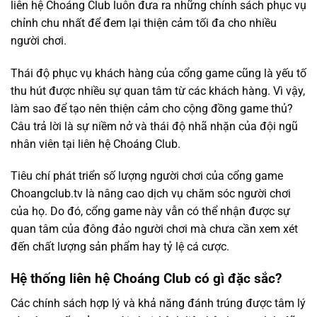
liên hệ Choáng Club luôn đưa ra những chính sách phục vụ
chỉnh chu nhất để đem lại thiện cảm tối đa cho nhiều
người chơi.
Thái độ phục vụ khách hàng của cổng game cũng là yếu tố
thu hút được nhiều sự quan tâm từ các khách hàng. Vì vậy,
làm sao để tạo nên thiện cảm cho cộng đồng game thủ?
Câu trả lời là sự niềm nở và thái độ nhã nhặn của đội ngũ
nhân viên tại liên hệ Choáng Club.
Tiêu chí phát triển số lượng người chơi của cổng game
Choangclub.tv là nâng cao dịch vụ chăm sóc người chơi
của họ. Do đó, cổng game này vẫn có thể nhận được sự
quan tâm của đông đảo người chơi mà chưa cần xem xét
đến chất lượng sản phẩm hay tỷ lệ cá cược.
Hệ thống liên hệ Choáng Club có gì đặc sắc?
Các chính sách hợp lý và khả năng đánh trúng được tâm lý