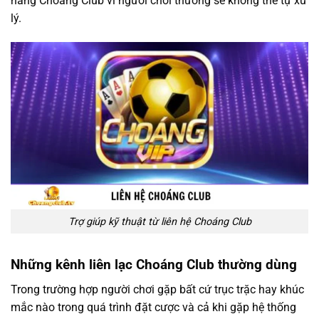
hàng Choáng Club vì người chơi thường sẽ không thể tự xử
lý.
Trợ giúp kỹ thuật từ liên hệ Choáng Club
Những kênh liên lạc Choáng Club thường dùng
Trong trường hợp người chơi gặp bất cứ trục trặc hay khúc
mắc nào trong quá trình đặt cược và cả khi gặp hệ thống