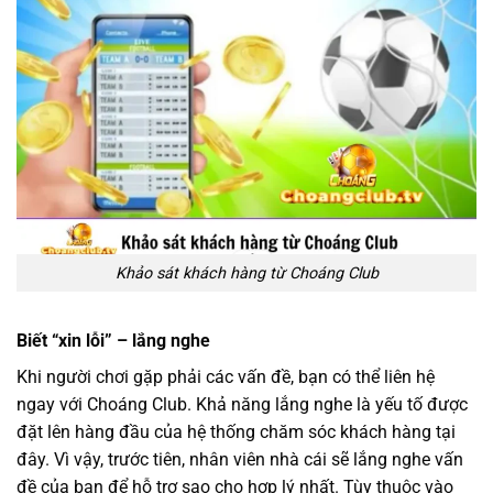
Khảo sát khách hàng từ Choáng Club
Biết “xin lỗi” – lắng nghe
Khi người chơi gặp phải các vấn đề, bạn có thể liên hệ
ngay với Choáng Club. Khả năng lắng nghe là yếu tố được
đặt lên hàng đầu của hệ thống chăm sóc khách hàng tại
đây. Vì vậy, trước tiên, nhân viên nhà cái sẽ lắng nghe vấn
đề của bạn để hỗ trợ sao cho hợp lý nhất. Tùy thuộc vào