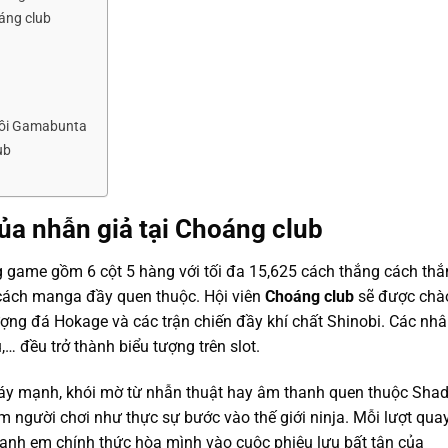
áng club
hồi Gamabunta
ub
ủa nhẫn giả tại Choáng club
g game gồm 6 cột 5 hàng với tối đa 15,625 cách thắng cách thắ
 cách manga đầy quen thuộc. Hội viên
Choáng club
sẽ được chà
ợng đá Hokage và các trận chiến đầy khí chất Shinobi. Các nh
… đều trở thành biểu tượng trên slot.
áy mạnh, khói mờ từ nhẫn thuật hay âm thanh quen thuộc Sha
 người chơi như thực sự bước vào thế giới ninja. Mỗi lượt qua
ày anh em chính thức hòa mình vào cuộc phiêu lưu bất tận của