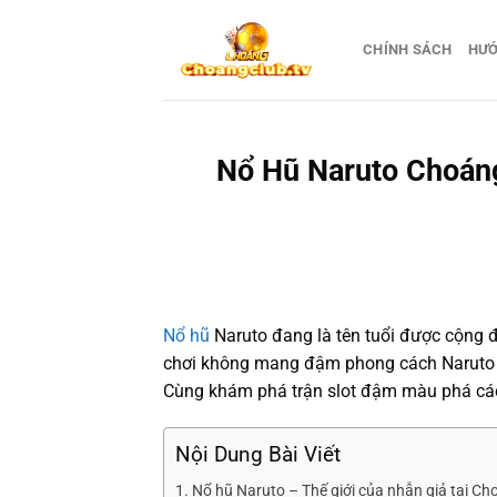
Chuyển
đến
CHÍNH SÁCH
HƯỚ
nội
dung
Nổ Hũ Naruto Choán
Nổ hũ
Naruto đang là tên tuổi được cộng 
chơi không mang đậm phong cách Naruto S
Cùng khám phá trận slot đậm màu phá các
Nội Dung Bài Viết
Nổ hũ Naruto – Thế giới của nhẫn giả tại Ch