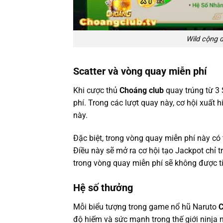
Wild cộng 
Scatter và vòng quay miễn phí
Khi cược thủ
Choáng club
quay trúng từ 3 
phí. Trong các lượt quay này, cơ hội xuất 
này.
Đặc biệt, trong vòng quay miễn phí này có 
Điều này sẽ mở ra cơ hội tạo Jackpot chỉ t
trong vòng quay miễn phí sẽ không được tí
Hệ số thưởng
Mỗi biểu tượng trong game nổ hũ Naruto
C
độ hiếm và sức mạnh trong thế giới ninja 