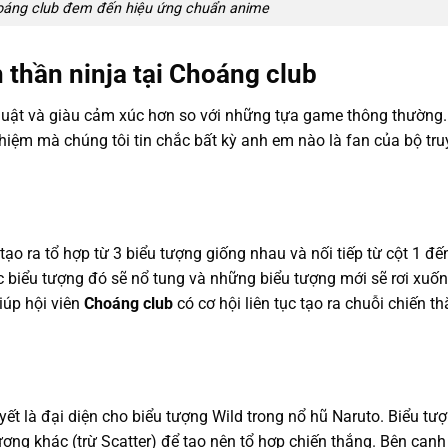
hoáng club đem đến hiệu ứng chuẩn anime
 thần ninja tại Choáng club
huật và giàu cảm xúc hơn so với những tựa game thông thường.
hiệm mà chúng tôi tin chắc bất kỳ anh em nào là fan của bộ tr
ạo ra tổ hợp từ 3 biểu tượng giống nhau và nối tiếp từ cột 1 đế
c biểu tượng đó sẽ nổ tung và những biểu tượng mới sẽ rơi xuố
iúp hội viên
Choáng club
có cơ hội liên tục tạo ra chuỗi chiến t
ết là đại diện cho biểu tượng Wild trong nổ hũ Naruto. Biểu tư
ượng khác (trừ Scatter) để tạo nên tổ hợp chiến thắng. Bên cạnh