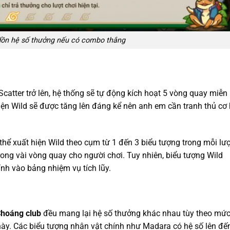
dồn hệ số thưởng nếu có combo thắng
Scatter trở lên, hệ thống sẽ tự động kích hoạt 5 vòng quay miễn
hiện Wild sẽ được tăng lên đáng kể nên anh em cần tranh thủ cơ 
thể xuất hiện Wild theo cụm từ 1 đến 3 biểu tượng trong mỗi lượ
rong vài vòng quay cho người chơi. Tuy nhiên, biểu tượng Wild
nh vào bảng nhiệm vụ tích lũy.
hoáng club
đều mang lại hệ số thưởng khác nhau tùy theo mứ
này. Các biểu tượng nhân vật chính như Madara có hệ số lên đế