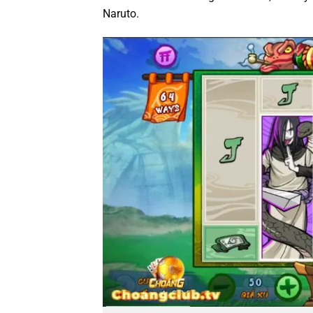
Naruto.